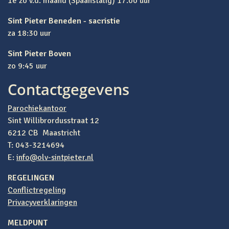
1e zo v.d. maand (Spaanstalig) 17.00 uur
Sint Pieter Beneden - sacristie
za 18:30 uur
Sint Pieter Boven
zo 9:45 uur
Contactgegevens
Parochiekantoor
Sint Willibrordusstraat 12
6212 CB Maastricht
T: 043-3214694
E:
info@olv-sintpieter.nl
REGELINGEN
Conflictregeling
Privacyverklaringen
MELDPUNT