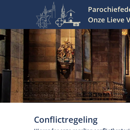
Parochiefed
Hoofdnavigatie
Onze Lieve V
Conflictregeling