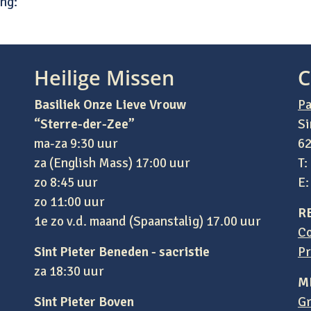
ng:
Heilige Missen
C
Basiliek Onze Lieve Vrouw
Pa
“Sterre-der-Zee”
Si
ma-za 9:30 uur
62
za (English Mass) 17:00 uur
T:
zo 8:45 uur
E
zo 11:00 uur
R
1e zo v.d. maand (Spaanstalig) 17.00 uur
Co
Sint Pieter Beneden - sacristie
Pr
za 18:30 uur
M
Sint Pieter Boven
Gr