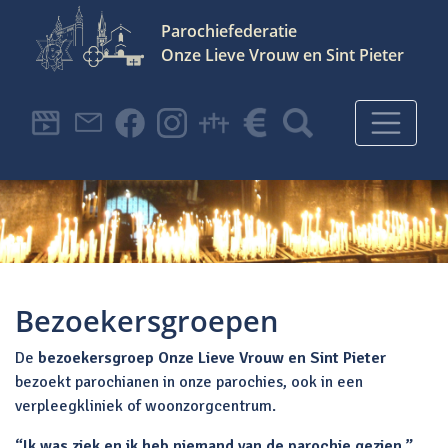
Parochiefederatie
Onze Lieve Vrouw en Sint Pieter
Hoofdnavigatie
Bezoekersgroepen
De
bezoekersgroep Onze Lieve Vrouw en Sint Pieter
bezoekt parochianen in onze parochies, ook in een
verpleegkliniek of woonzorgcentrum.
“Ik was ziek en ik heb niemand van de parochie gezien.”