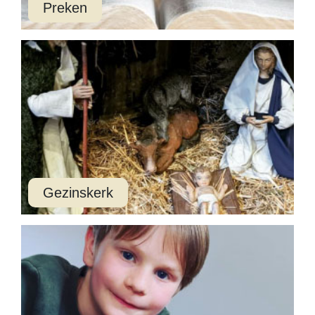
Preken
Preken
Gezinskerk