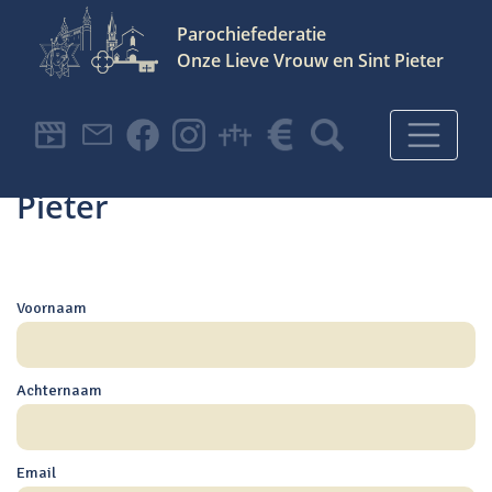
Parochiefederatie
Onze Lieve Vrouw en Sint Pieter
Hoofdnavigatie
Inschrijven voor de
nieuwsbrief van OLV Sint
Pieter
Voornaam
Achternaam
Email