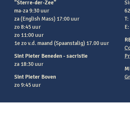
“Sterre-der-Zee”
Si
ma-za 9:30 uur
62
za (English Mass) 17:00 uur
T:
zo 8:45 uur
E
zo 11:00 uur
R
1e zo v.d. maand (Spaanstalig) 17.00 uur
Co
Sint Pieter Beneden - sacristie
Pr
za 18:30 uur
M
Sint Pieter Boven
Gr
zo 9:45 uur