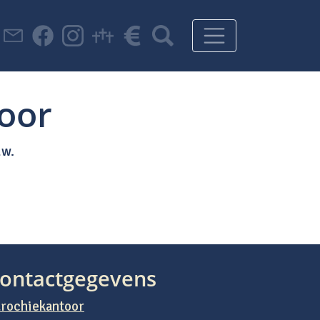
oor
uw.
ontactgegevens
rochiekantoor