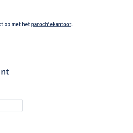
ct op met het
parochiekantoor
.
ant