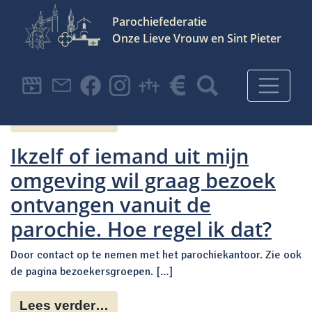
Parochiefederatie
Met al uw vragen kunt u
Onze Lieve Vrouw en Sint Pieter
terecht bij ons:
Hoofdnavigatie
PAROCHIEKANTOOR. […]
Lees verder…
Ikzelf of iemand uit mijn
omgeving wil graag bezoek
ontvangen vanuit de
parochie. Hoe regel ik dat?
Door contact op te nemen met het parochiekantoor. Zie ook
de pagina bezoekersgroepen. […]
Lees verder…