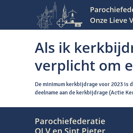
Parochiefed
Hoofdnavigatie
Onze Lieve V
Als ik kerkbij
verplicht om 
De minimum kerkbijdrage voor 2023 is do
deelname aan de kerkbijdrage (Actie Ke
Bericht navigatie
Parochiefederatie
OLV en Sint Pieter