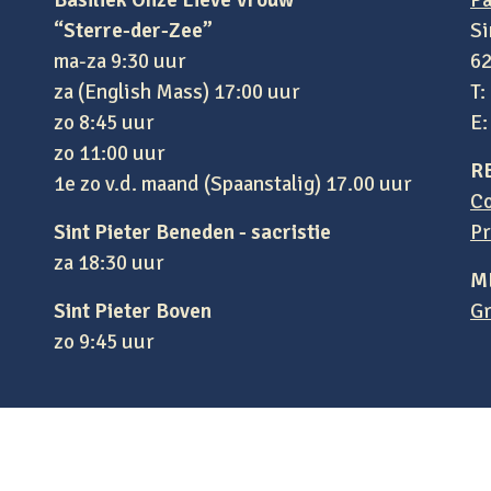
Basiliek Onze Lieve Vrouw
Pa
“Sterre-der-Zee”
Si
ma-za 9:30 uur
62
za (English Mass) 17:00 uur
T:
zo 8:45 uur
E
zo 11:00 uur
R
1e zo v.d. maand (Spaanstalig) 17.00 uur
Co
Sint Pieter Beneden - sacristie
Pr
za 18:30 uur
M
Sint Pieter Boven
Gr
zo 9:45 uur