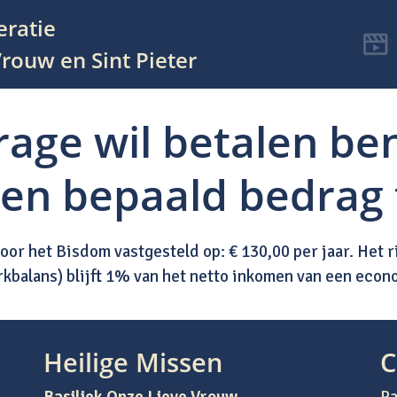
eratie
rouw en Sint Pieter
drage wil betalen be
een bepaald bedrag 
or het Bisdom vastgesteld op: € 130,00 per jaar. Het 
rkbalans) blijft 1% van het netto inkomen van een eco
Heilige Missen
C